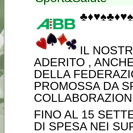
♣️♦️♥️♠️♣️♦️♥️♠
IL NOST
ADERITO , ANCHE
DELLA FEDERAZIO
PROMOSSA DA S
COLLABORAZION
FINO AL 15 SET
DI SPESA NEI S