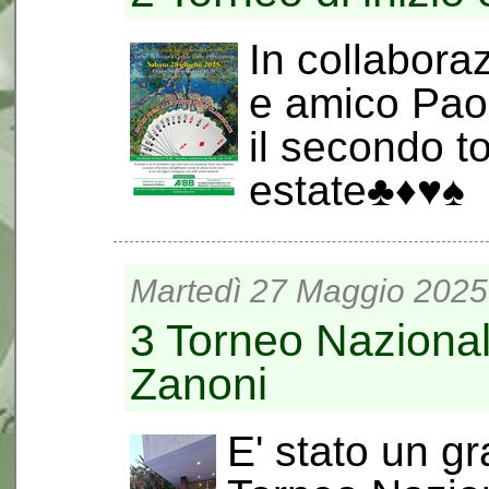
In collabora
e amico Pao
il secondo to
estate♣️♦️♥️♠️
Martedì 27 Maggio 2025 
3 Torneo Naziona
Zanoni
E' stato un g