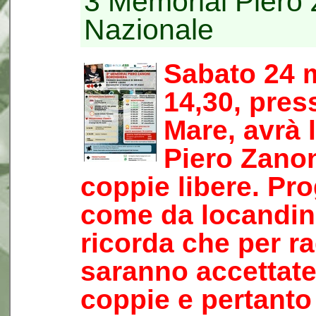
3 Memorial Piero
Nazionale
Sabato 24 m
14,30, pres
Mare, avrà 
Piero Zanon
coppie libere. P
come da locandina
ricorda che per r
saranno accettat
coppie e pertanto